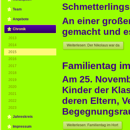
Schmetterlings
Team
An einer große
Angebote
gemacht und es
Chronik
2013
2014
Weiterlesen: Der Nikolaus war da
2015
2016
Familientag im
2017
2018
Am 25. Novembe
2019
2020
Kinder der Kla
2021
deren Eltern, 
2022
2023
Begegnungsraum
Jahreskreis
Weiterlesen: Familientag im Hort
Impressum